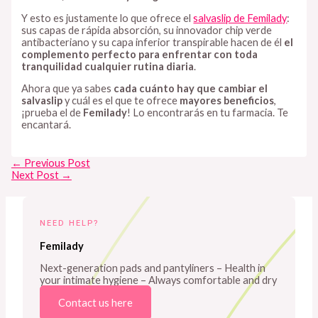
Y esto es justamente lo que ofrece el
salvaslip de Femilady
:
sus capas de rápida absorción, su innovador chip verde
antibacteriano y su capa inferior transpirable hacen de él
el
complemento perfecto para enfrentar con toda
tranquilidad cualquier rutina diaria
.
Ahora que ya sabes
cada cuánto hay que cambiar el
salvaslip
y cuál es el que te ofrece
mayores beneficios
,
¡prueba el de
Femilady
! Lo encontrarás en tu farmacia. Te
encantará.
←
Previous Post
Next Post
→
NEED HELP?
Femilady
Next-generation pads and pantyliners – Health in
your intimate hygiene – Always comfortable and dry
Contact us here