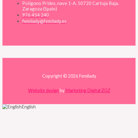
Polígono Prides, nave 1-A. 50720 Cartuja Baja.
Zaragoza (Spain)
976 454 240​
femilady@femilady.es​
Copyright © 2026 Femilady
Website design
by
Marketing Digital ZGZ
English